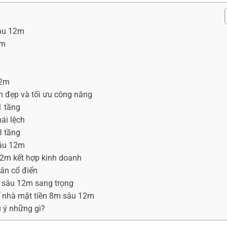
sâu 12m
2m
12m
m đẹp và tối ưu công năng
1 tầng
ái lệch
3 tầng
sâu 12m
12m kết hợp kinh doanh
tân cổ điển
m sâu 12m sang trọng
kế nhà mặt tiền 8m sâu 12m
u ý những gì?