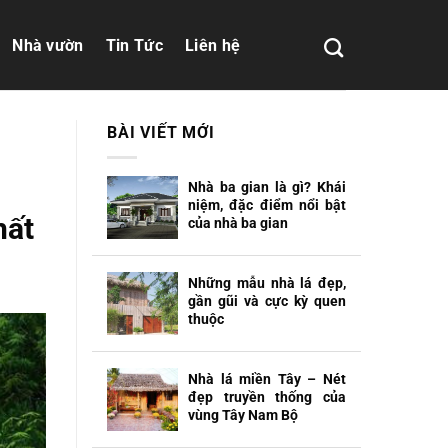
Nhà vườn
Tin Tức
Liên hệ
BÀI VIẾT MỚI
Nhà ba gian là gì? Khái
niệm, đặc điểm nổi bật
hất
của nhà ba gian
Những mẫu nhà lá đẹp,
gần gũi và cực kỳ quen
thuộc
Nhà lá miền Tây – Nét
đẹp truyền thống của
vùng Tây Nam Bộ