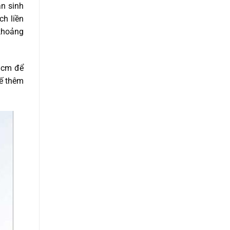
an sinh
ch liền
 khoảng
18cm để
kế thêm