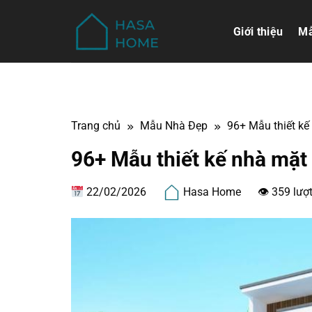
Bỏ
qua
Giới thiệu
Mẫ
nội
dung
Trang chủ
Mẫu Nhà Đẹp
96+ Mẫu thiết kế
96+ Mẫu thiết kế nhà mặt
22/02/2026
Hasa Home
👁 359 lượ