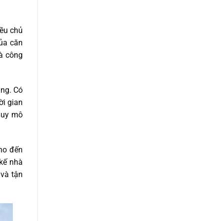
iều chủ
của căn
à công
ầng. Có
ời gian
quy mô
cho đến
 kế nhà
 và tận