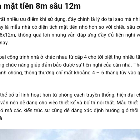
à mặt tiền 8m sâu 12m
ất nhiều ưu điểm khi sử dụng, đây chính là lý do tại sao mà nh
ây là mẫu nhà có diện tích mặt tiền nhỏ hơn so với chiều sâu 
h 8x12m, không quá lớn nhưng vẫn đáp ứng đầy đủ tiện nghi v
nay.
loại công trình nhà ở khác nhau từ cấp 4 cho tới biệt thự nhiều t
ng chức năng giúp đảm bảo được sự tiện nghi của căn nhà. Th
anh chóng, thông thường chỉ mất khoảng 4 – 6 tháng tùy vào 
 thể bố trí linh hoạt hơn từ phòng cách truyền thống, hiện đại 
n nên dễ dàng cho việc thiết kế và bố trí nội thất. Mẫu thiết
ó mà các kiến trúc sư cũng dễ dàng xác định hướng gió thổi
à