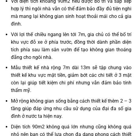
Với diện tích khoảng 90m2 nếu được bố trí và sắp xếp
hợp lý thì ngôi nhà vẫn có thể đảm bảo đầy đủ tiện nghi
mà mang lại không gian sinh hoạt thoải mái cho cả gia
đình.
Với lợi thế chiều ngang lên tới 7m, gia chủ có thể bố trí
khu vực đỗ xe ở phía trước, đồng thời dành phần diện
tích phía sau làm sân vườn để tạo không gian thoáng
đãng cho ngôi nhà.
Mẫu thiết kế nhà rộng 7m dài 13m sẽ tập chung vào
thiết kế khu vực mặt tiền, giảm bớt các chi tiết ở 3 mặt
còn lại giúp tiết kiệm chi phí nhưng vẫn đảm bảo tính
thẩm mỹ.
Mở rộng không gian sống bằng cách thiết kế thêm 2 – 3
tầng giúp đáp ứng nhu cầu sử dụng của đại đa số gia
đình ở nước ta hiện nay.
Diện tích 90m2 không quá lớn nhưng cũng không quá
nhỏ nên bạn có thể lựa chọn đa dạng phong cách thiết