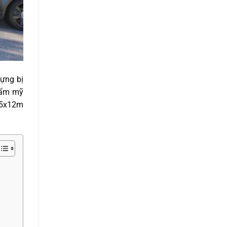
dựng bị
hẩm mỹ
 5x12m