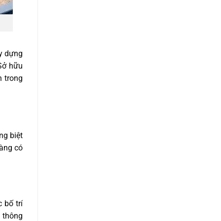
ây dựng
 Sở hữu
n trong
ng biệt
àng có
 bố trí
 thông