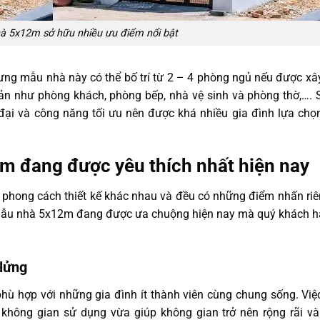
hà 5x12m sở hữu nhiều ưu điểm nổi bật
ưng mẫu nhà này có thể bố trí từ 2 – 4 phòng ngủ nếu được x
bản như phòng khách, phòng bếp, nhà vệ sinh và phòng thờ,….
n đại và công năng tối ưu nên được khá nhiều gia đình lựa chọ
m đang được yêu thích nhất hiện nay
u phong cách thiết kế khác nhau và đều có những điểm nhấn riê
i mẫu nhà 5x12m đang được ưa chuộng hiện nay mà quý khách h
 lửng
hù hợp với những gia đình ít thành viên cùng chung sống. Việc
không gian sử dụng vừa giúp không gian trở nên rộng rãi và