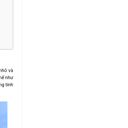
 nhỏ và
chế như
ng tính