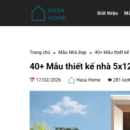
Bỏ
qua
Giới thiệu
Mẫ
nội
dung
Trang chủ
Mẫu Nhà Đẹp
40+ Mẫu thiết kế
40+ Mẫu thiết kế nhà 5x1
17/02/2026
Hasa Home
👁 281 lượ