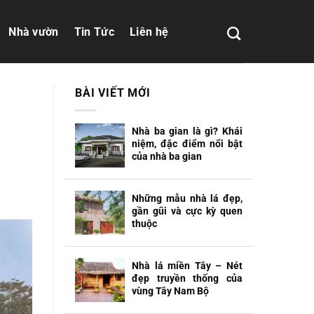
Nhà vườn
Tin Tức
Liên hệ
BÀI VIẾT MỚI
Nhà ba gian là gì? Khái
niệm, đặc điểm nổi bật
của nhà ba gian
Những mẫu nhà lá đẹp,
gần gũi và cực kỳ quen
thuộc
Nhà lá miền Tây – Nét
đẹp truyền thống của
vùng Tây Nam Bộ